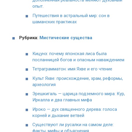
дополненная реальность меняют духовный
опыт.
Путешествия в астральный мир: сон в
шаманских практиках
Рубрика:
Мистические существа
Кицунэ: почему японская лиса была
посланницей богов и опасным наваждением
Тетраграмматон: имя Яхве и его чтение
Культ Яхве: происхождение, храм, реформы,
археология
Эрешкигаль — царица подземного мира: Кур,
Иркалла и два главных мифа
Ироко — дух священного дерева: голоса
корней и дыхание ветвей
Существуют ли русалки на самом деле:
факты, мифы и объяснения