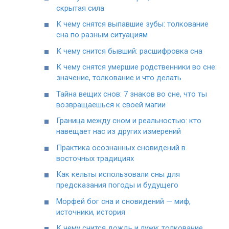
скрытая сила
К чему снятся выпавшие зубы: толкование
сна по разным ситуациям
К чему снится бывший: расшифровка сна
К чему снятся умершие родственники во сне:
значение, толкование и что делать
Тайна вещих снов: 7 знаков во сне, что ты
возвращаешься к своей магии
Граница между сном и реальностью: кто
навещает нас из других измерений
Практика осознанных сновидений в
восточных традициях
Как кельты использовали сны для
предсказания погоды и будущего
Морфей бог сна и сновидений — миф,
источники, история
К чему снится дождь и лужи: толкование