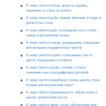
К чему снится поезд: дорога судьбы,
перемены и страх не успеть
К чему снится рыба: живая, мёртвая, в воде, в
руках и на столе
К чему снится дом: толкование сна о себе,
семье и внутренней опоре
К чему снится пожар: разрушение, очищение
или вспышка подавленных чувств
К чему снится кошка: толкование сна по
цвету, поведению и сюжету
К чему снится кровь: сонник, точное
значение сна и расшифровка деталей
К чему снится кладбище: конец цикла, страх
потери или внутренний порог
К чему снится беременность: образ нового
цикла, тревоги или роста
К чему снится змея: страх, обновление или