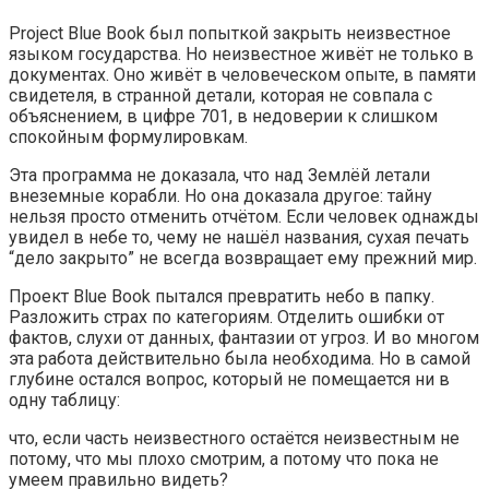
Project Blue Book был попыткой закрыть неизвестное
языком государства. Но неизвестное живёт не только в
документах. Оно живёт в человеческом опыте, в памяти
свидетеля, в странной детали, которая не совпала с
объяснением, в цифре 701, в недоверии к слишком
спокойным формулировкам.
Эта программа не доказала, что над Землёй летали
внеземные корабли. Но она доказала другое: тайну
нельзя просто отменить отчётом. Если человек однажды
увидел в небе то, чему не нашёл названия, сухая печать
“дело закрыто” не всегда возвращает ему прежний мир.
Проект Blue Book пытался превратить небо в папку.
Разложить страх по категориям. Отделить ошибки от
фактов, слухи от данных, фантазии от угроз. И во многом
эта работа действительно была необходима. Но в самой
глубине остался вопрос, который не помещается ни в
одну таблицу:
что, если часть неизвестного остаётся неизвестным не
потому, что мы плохо смотрим, а потому что пока не
умеем правильно видеть?