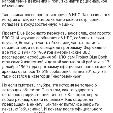
направление движения и попытка найти рациональное
объяснение.
Так начинается не просто история об НЛО. Так начинается
история о том, как живое человеческое потрясение
попадает в государственную машину.
Проект Blue Book часто пересказывают слишком просто:
ВВС США изучали сообщения об НЛО, собрали тысячи
случаев, большую часть объяснили, часть оставили
неизвестной, а потом закрыли программу. Формально
всё так. С 1947 по 1969 год американские ВВС
расследовали сообщения об НЛО; сам Project Blue Book
стал самой известной и долгой частью этой работы, а 17
декабря 1969 года программу официально прекратили. В
архивах осталось 12 618 сообщений, из них 701 случай
так и остался в категории “неопознанные”.
Но если смотреть глубже, эта история не только о
летающих объектах. Она о том, как государство
пыталось приручить неизвестное. Как страх перед
небом раскладывали по папкам. Как свидетеля
превращали в анкету. Как тайну пытались закрыть
печатью “объяснено”. И почему после официального