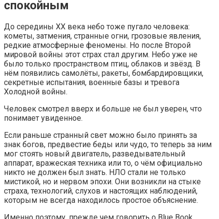
спокойным
До середины XX века небо тоже пугало человека:
кометы, затмения, странные огни, грозовые явления,
редкие атмосферные феномены. Но после Второй
мировой войны этот страх стал другим. Небо уже не
было только пространством птиц, облаков и звёзд. В
нём появились самолёты, ракеты, бомбардировщики,
секретные испытания, военные базы и тревога
Холодной войны.
Человек смотрел вверх и больше не был уверен, что
понимает увиденное.
Если раньше странный свет можно было принять за
знак богов, предвестие беды или чудо, то теперь за ним
мог стоять новый двигатель, разведывательный
аппарат, вражеская техника или то, о чём официально
никто не должен был знать. НЛО стали не только
мистикой, но и нервом эпохи. Они возникли на стыке
страха, технологий, слухов и настоящих наблюдений,
которым не всегда находилось простое объяснение.
Именно поэтому, прежде чем говорить о Blue Book,