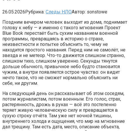
26.05.2026
Рубрика:
Следы НЛО
Автор:
sonstowe
Поздним вечером человек выходит из дома, поднимает
голову к небу — и именно с такого мгновения Проект
Blue Book перестаёт быть сухим названием военной
программы, превращаясь в историю о страхе,
неизвестности и попытке объяснить то, чему не
находится простого названия. Перед ним не самолёт, не
звезда и не метеор. Что-то движется слишком странно,
слишком тихо, слишком уверенно. Секунды тянутся
дольше обычного, привычное небо будто становится
чужим, а внутри появляется острое чувство: он видит
нечто такое, что не сможет нормально объяснить ни
себе, ни другим.
На следующий день он рассказывает об этом соседям,
потом журналистам, потом военным. Его голос, страх,
растерянность, дрожь в руках — всё это постепенно
теряет живую человеческую силу и превращается в
сухую строку отчёта. Там уже нет ночной тишины,
внутреннего холода и ощущения, что мир на мгновение
дал трещину. Там есть дата, место, описание объекта,