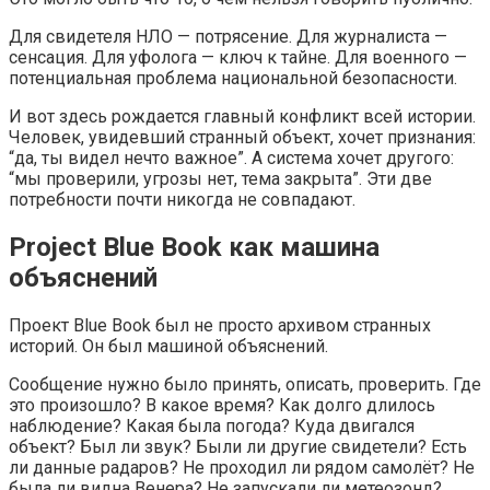
Для свидетеля НЛО — потрясение. Для журналиста —
сенсация. Для уфолога — ключ к тайне. Для военного —
потенциальная проблема национальной безопасности.
И вот здесь рождается главный конфликт всей истории.
Человек, увидевший странный объект, хочет признания:
“да, ты видел нечто важное”. А система хочет другого:
“мы проверили, угрозы нет, тема закрыта”. Эти две
потребности почти никогда не совпадают.
Project Blue Book как машина
объяснений
Проект Blue Book был не просто архивом странных
историй. Он был машиной объяснений.
Сообщение нужно было принять, описать, проверить. Где
это произошло? В какое время? Как долго длилось
наблюдение? Какая была погода? Куда двигался
объект? Был ли звук? Были ли другие свидетели? Есть
ли данные радаров? Не проходил ли рядом самолёт? Не
была ли видна Венера? Не запускали ли метеозонд?