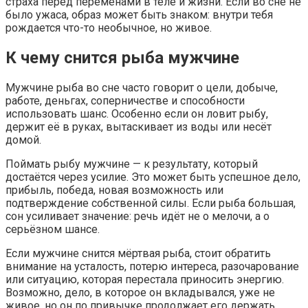
страха перед переменами в теле и жизни. Если во сне не
было ужаса, образ может быть знаком: внутри тебя
рождается что-то необычное, но живое.
К чему снится рыба мужчине
Мужчине рыба во сне часто говорит о цели, добыче,
работе, деньгах, соперничестве и способности
использовать шанс. Особенно если он ловит рыбу,
держит её в руках, вытаскивает из воды или несёт
домой.
Поймать рыбу мужчине — к результату, который
достаётся через усилие. Это может быть успешное дело,
прибыль, победа, новая возможность или
подтверждение собственной силы. Если рыба большая,
сон усиливает значение: речь идёт не о мелочи, а о
серьёзном шансе.
Если мужчине снится мёртвая рыба, стоит обратить
внимание на усталость, потерю интереса, разочарование
или ситуацию, которая перестала приносить энергию.
Возможно, дело, в которое он вкладывался, уже не
живое, но он по привычке продолжает его держать.