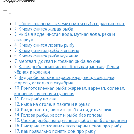
Общее значение: к чему снится рыба в разных снах
К чему снится живая рыба
Рыба в воде: чистая вода, мутная вода, река и
аквариум
К чему снится ловить рыбу
К чему снится рыба женщине
К чему снится рыба мужчине
Мёртвая, дохлая и грязная рыба во сне
Какая рыба приснилась: большая, мелкая, белая,
чёрная и красная
Вид рыбы во сне: карась, карп, лещ, сом, щука,
форель, селёдка и скумбрия
Приготовленная рыба: жареная, варёная, солёная,
копчёная, вяленая и сушёная
Есть рыбу во сне
Рыба на столе, в пакете и в руках
Разделывать, чистить рыбу и видеть чешую
Голова рыбы, хвост и рыба без головы
Свежая рыба, испорченная рыба и рыба с червями
Быстрые толкования популярных снов про рыбу
Как правильно понять сон про рыбу