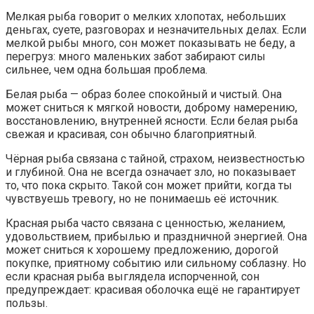
Мелкая рыба говорит о мелких хлопотах, небольших
деньгах, суете, разговорах и незначительных делах. Если
мелкой рыбы много, сон может показывать не беду, а
перегруз: много маленьких забот забирают силы
сильнее, чем одна большая проблема.
Белая рыба — образ более спокойный и чистый. Она
может сниться к мягкой новости, доброму намерению,
восстановлению, внутренней ясности. Если белая рыба
свежая и красивая, сон обычно благоприятный.
Чёрная рыба связана с тайной, страхом, неизвестностью
и глубиной. Она не всегда означает зло, но показывает
то, что пока скрыто. Такой сон может прийти, когда ты
чувствуешь тревогу, но не понимаешь её источник.
Красная рыба часто связана с ценностью, желанием,
удовольствием, прибылью и праздничной энергией. Она
может сниться к хорошему предложению, дорогой
покупке, приятному событию или сильному соблазну. Но
если красная рыба выглядела испорченной, сон
предупреждает: красивая оболочка ещё не гарантирует
пользы.