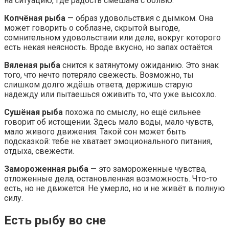
на ситуацию, где радость смешана с болью.
Копчёная рыба
— образ удовольствия с дымком. Она
может говорить о соблазне, скрытой выгоде,
сомнительном удовольствии или деле, вокруг которого
есть некая неясность. Вроде вкусно, но запах остаётся.
Вяленая рыба
снится к затянутому ожиданию. Это знак
того, что нечто потеряло свежесть. Возможно, ты
слишком долго ждёшь ответа, держишь старую
надежду или пытаешься оживить то, что уже высохло.
Сушёная рыба
похожа по смыслу, но ещё сильнее
говорит об истощении. Здесь мало воды, мало чувств,
мало живого движения. Такой сон может быть
подсказкой: тебе не хватает эмоционального питания,
отдыха, свежести.
Замороженная рыба
— это замороженные чувства,
отложенные дела, остановленная возможность. Что-то
есть, но не движется. Не умерло, но и не живёт в полную
силу.
Есть рыбу во сне