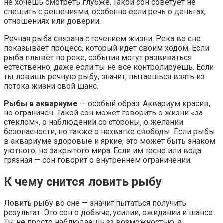
не хочешь смотреть глубже. Такой сон советует не
спешить с решениями, особенно если речь о деньгах,
отношениях или доверии.
Речная рыба связана с течением жизни. Река во сне
показывает процесс, который идёт своим ходом. Если
рыба плывёт по реке, события могут развиваться
естественно, даже если ты не всё контролируешь. Если
ты ловишь речную рыбу, значит, пытаешься взять из
потока жизни свой шанс.
Рыбы в аквариуме
— особый образ. Аквариум красив,
но ограничен. Такой сон может говорить о жизни «за
стеклом», о наблюдении со стороны, о желании
безопасности, но также о нехватке свободы. Если рыбы
в аквариуме здоровые и яркие, это может быть знаком
уютного, но закрытого мира. Если им тесно или вода
грязная — сон говорит о внутреннем ограничении.
К чему снится ловить рыбу
Ловить рыбу во сне — значит пытаться получить
результат. Это сон о добыче, усилии, ожидании и шансе.
Ты не просто наблюдаешь за возможностью, а