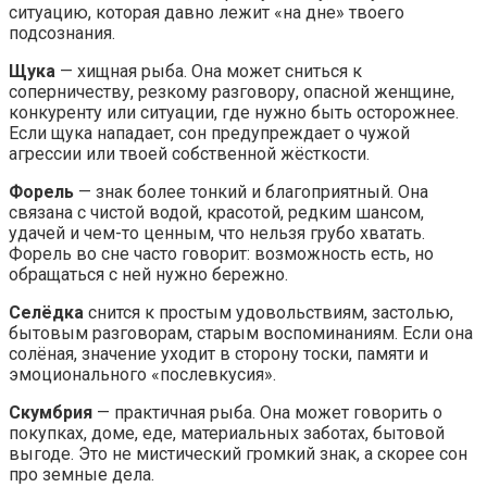
ситуацию, которая давно лежит «на дне» твоего
подсознания.
Щука
— хищная рыба. Она может сниться к
соперничеству, резкому разговору, опасной женщине,
конкуренту или ситуации, где нужно быть осторожнее.
Если щука нападает, сон предупреждает о чужой
агрессии или твоей собственной жёсткости.
Форель
— знак более тонкий и благоприятный. Она
связана с чистой водой, красотой, редким шансом,
удачей и чем-то ценным, что нельзя грубо хватать.
Форель во сне часто говорит: возможность есть, но
обращаться с ней нужно бережно.
Селёдка
снится к простым удовольствиям, застолью,
бытовым разговорам, старым воспоминаниям. Если она
солёная, значение уходит в сторону тоски, памяти и
эмоционального «послевкусия».
Скумбрия
— практичная рыба. Она может говорить о
покупках, доме, еде, материальных заботах, бытовой
выгоде. Это не мистический громкий знак, а скорее сон
про земные дела.