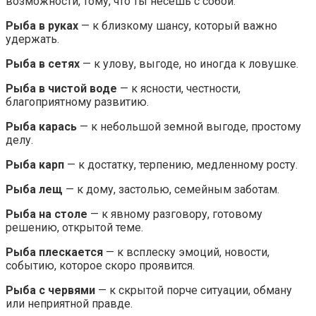
возможности, тому, что ты несёшь с собой.
Рыба в руках
— к близкому шансу, который важно
удержать.
Рыба в сетях
— к улову, выгоде, но иногда к ловушке.
Рыба в чистой воде
— к ясности, честности,
благоприятному развитию.
Рыба карась
— к небольшой земной выгоде, простому
делу.
Рыба карп
— к достатку, терпению, медленному росту.
Рыба лещ
— к дому, застолью, семейным заботам.
Рыба на столе
— к явному разговору, готовому
решению, открытой теме.
Рыба плескается
— к всплеску эмоций, новости,
событию, которое скоро проявится.
Рыба с червями
— к скрытой порче ситуации, обману
или неприятной правде.