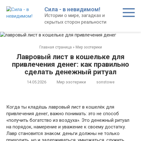
Перейти
Сила - в невидимом!
к
Истории о мире, загадках и
контенту
скрытых сторон реальности
Главная страница
»
Мир эзотерики
Лавровый лист в кошельке для
привлечения денег: как правильно
сделать денежный ритуал
14.05.2026
Мир эзотерики
sonstowe
Когда ты кладёшь лавровый лист в кошелёк для
привлечения денег, важно понимать: это не способ
«получить богатство из воздуха». Это денежный ритуал
на порядок, намерение и уважение к своему достатку.
Лавр становится знаком: деньги должны не только
приходить, но и задерживаться, умножаться, служить