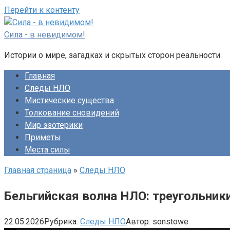
Перейти к контенту
Сила - в невидимом!
Истории о мире, загадках и скрытых сторон реальности
Главная
Следы НЛО
Мистические существа
Толкование сновидений
Мир эзотерики
Приметы
Места силы
Главная страница
»
Следы НЛО
Бельгийская волна НЛО: треугольники 
22.05.2026
Рубрика:
Следы НЛО
Автор:
sonstowe