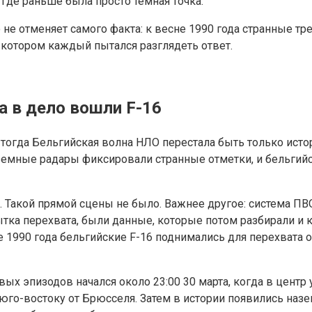
где раньше была просто тёмная точка.
не отменяет самого факта: к весне 1990 года странные тре
 котором каждый пытался разглядеть ответ.
да в дело вошли F-16
о тогда Бельгийская волна НЛО перестала быть только ист
земные радары фиксировали странные отметки, и бельгийс
. Такой прямой сцены не было. Важнее другое: система ПВ
тка перехвата, были данные, которые потом разбирали и 
е 1990 года бельгийские F-16 поднимались для перехвата 
ых эпизодов начался около 23:00 30 марта, когда в центр
 юго-востоку от Брюсселя. Затем в истории появились наз