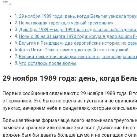
29 ноября 1989 года: день, когда Бельгия увидела тре
Не летающая тарелка, а чёрный треугольник
Декабрь 1989 — март 1990: как отдельные наблюдения
Ночь с 30 на 31 марта 1990 года: когда в дело вошли F
Бельгия и Рендлшем: две европейские истории, но раз
Фото Петит-Решен: символ, который стал ловушкой
Версии: секретная авиация, вертолёты, атмосфера ил
Что осталось после волны
29 ноября 1989 года: день, когда Бел
Первые сообщения связывают с 29 ноября 1989 года. В т
с Германией. Это была не сцена из пустыни и не одиноки
пунктах, вечернем небе и свидетелях, которые описывал
Большая тёмная форма чаще всего напоминала треугольни
замечали красный или оранжевый свет. Движение было 
должен был бы давать больше шума и не совпадал с опис