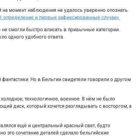
й на момент наблюдения не удалось уверенно опознать.
О: определение и первые зафиксированные случаи».
о не смогли быстро вписать в привычные категории.
ло одного удобного ответа.
й фантастики. Но в Бельгии свидетели говорили о другом
холодное, технологичное, военное. В нём не было
щий диск, который хочется разглядывать с восторгом, а
являлся ещё и центральный красный свет, будто
нно это сочетание деталей сделало бельгийские