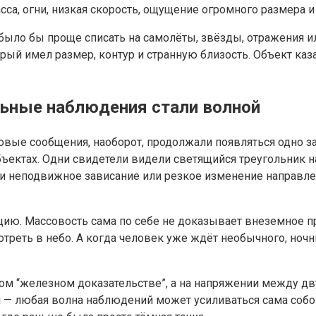
са, огни, низкая скорость, ощущение огромного размера и
и было бы проще списать на самолёты, звёзды, отражения 
орый имел размер, контур и странную близость. Объект каз
льные наблюдения стали волной
овые сообщения, наоборот, продолжали появляться одно за 
бъектах. Одни свидетели видели светящийся треугольник н
ли неподвижное зависание или резкое изменение направле
цию. Массовость сама по себе не доказывает внеземное 
треть в небо. А когда человек уже ждёт необычного, ночн
дном “железном доказательстве”, а на напряжении между д
 — любая волна наблюдений может усиливаться сама собой