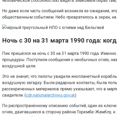
человеческой способностью видеть знакомый образ там, 
Но даже если часть сообщений возникла из ожидания, это 
общественным событием. Небо превратилось в экран, на
Ночь с 30 на 31 марта 1990 года: ког
Пик пришёлся на ночь с 30 на 31 марта 1990 года. Именн
процедуры. Поступили сообщения о необычных огнях, на
воздушной цели.
Это не значит, что пилоты увидели инопланетный корабль
воздушную загадку. Были радарные контакты, была попы
рассекреченных материалов прямо указывает, что в март
свидетели. (
cdn.nationalarchives.gov.uk
)
По распространённому описанию событий, один из ключев
огнях, двигавшихся в сторону района Торембе-Жамблу, к