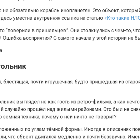
 не обязательно корабль инопланетян. Это объект, которы
здесь уместна внутренняя ссылка на статью
«Кто такие НЛ
то “поверили в пришельцев”. Они столкнулись с чем-то, чт
Ошибка восприятия? С самого начала у этой истории не бы
гольник
, блестящая, почти игрушечная, будто пришедшая из старо
ьник выглядел не как гость из ретро-фильма, а как нечто 
й случайно прошёл над жилыми районами. Это был не сияю
о земная техника, почему о ней никто не говорит?
оложенных по углам тёмной формы. Иногда в описаниях по
ли, что объект двигался медленно и почти беззвучно. Име