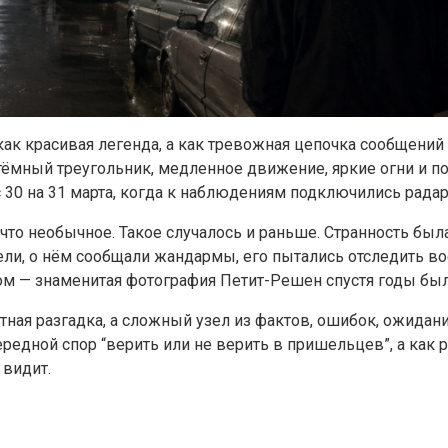
 как красивая легенда, а как тревожная цепочка сообщени
 тёмный треугольник, медленное движение, яркие огни и п
с 30 на 31 марта, когда к наблюдениям подключились радар
нечто необычное. Такое случалось и раньше. Странность бы
ли, о нём сообщали жандармы, его пытались отследить вое
ком — знаменитая фотография Петит-Решен спустя годы был
атная разгадка, а сложный узел из фактов, ошибок, ожидан
редной спор “верить или не верить в пришельцев”, а как 
 видит.