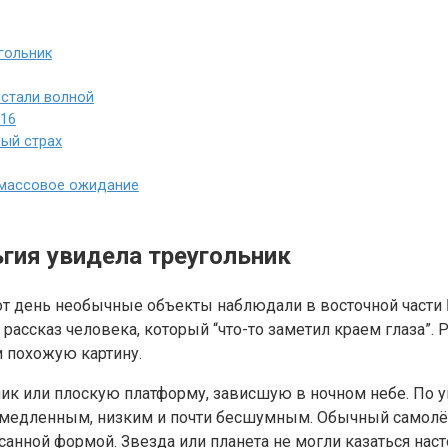
угольник
 стали волной
-16
ный страх
и массовое ожидание
ьгия увидела треугольник
от день необычные объекты наблюдали в восточной части 
й рассказ человека, который “что-то заметил краем глаза”
и похожую картину.
к или плоскую платформу, зависшую в ночном небе. По уг
медленным, низким и почти бесшумным. Обычный самолёт 
анной формой. Звезда или планета не могли казаться нас