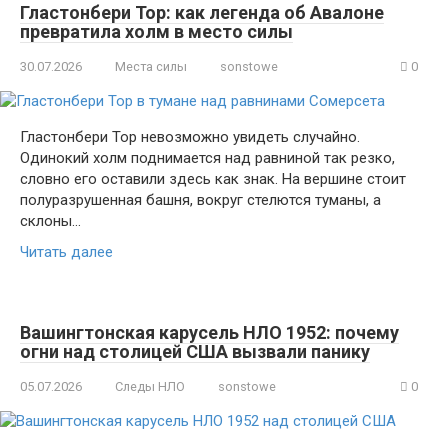
Гластонбери Тор: как легенда об Авалоне
превратила холм в место силы
30.07.2026
Места силы
sonstowe
0
Гластонбери Тор невозможно увидеть случайно.
Одинокий холм поднимается над равниной так резко,
словно его оставили здесь как знак. На вершине стоит
полуразрушенная башня, вокруг стелются туманы, а
склоны…
Читать далее
Вашингтонская карусель НЛО 1952: почему
огни над столицей США вызвали панику
05.07.2026
Следы НЛО
sonstowe
0